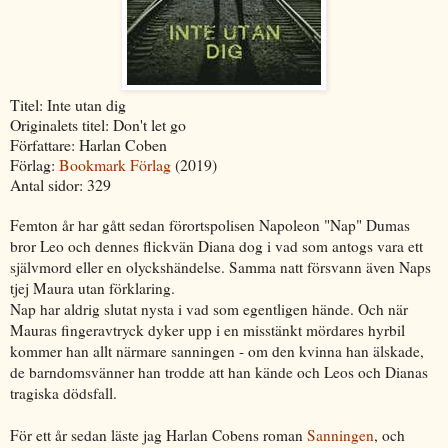
Titel: Inte utan dig
Originalets titel: Don't let go
Författare: Harlan Coben
Förlag:
Bookmark Förlag
(2019)
Antal sidor: 329
Femton år har gått sedan förortspolisen Napoleon "Nap" Dumas
bror Leo och dennes flickvän Diana dog i vad som antogs vara ett
självmord eller en olyckshändelse. Samma natt försvann även Naps
tjej Maura utan förklaring.
Nap har aldrig slutat nysta i vad som egentligen hände. Och när
Mauras fingeravtryck dyker upp i en misstänkt mördares hyrbil
kommer han allt närmare sanningen - om den kvinna han älskade,
de barndomsvänner han trodde att han kände och Leos och Dianas
tragiska dödsfall.
För ett år sedan läste jag Harlan Cobens roman
Sanningen
, och