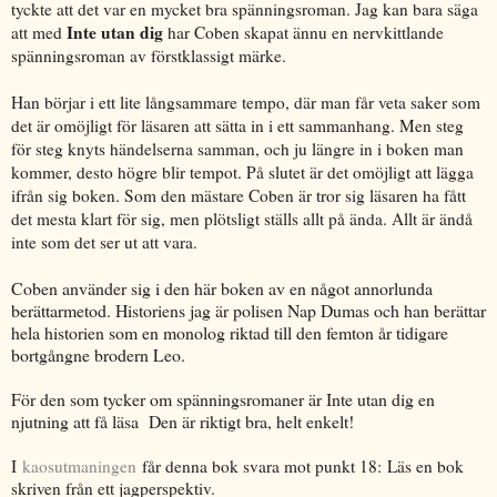
tyckte att det var en mycket bra spänningsroman. Jag kan bara säga
Inte utan dig
att med
har Coben skapat ännu en nervkittlande
spänningsroman av förstklassigt märke.
Han börjar i ett lite långsammare tempo, där man får veta saker som
det är omöjligt för läsaren att sätta in i ett sammanhang. Men steg
för steg knyts händelserna samman, och ju längre in i boken man
kommer, desto högre blir tempot. På slutet är det omöjligt att lägga
ifrån sig boken. Som den mästare Coben är tror sig läsaren ha fått
det mesta klart för sig, men plötsligt ställs allt på ända. Allt är ändå
inte som det ser ut att vara.
Coben använder sig i den här boken av en något annorlunda
berättarmetod. Historiens jag är polisen Nap Dumas och han berättar
hela historien som en monolog riktad till den femton år tidigare
bortgångne brodern Leo.
För den som tycker om spänningsromaner är Inte utan dig en
njutning att få läsa Den är riktigt bra, helt enkelt!
I
kaosutmaningen
får denna bok svara mot punkt 18:
Läs en bok
skriven från ett jagperspektiv.