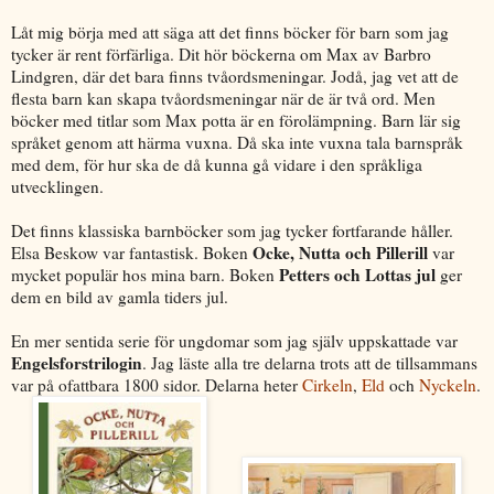
Låt mig börja med att säga att det finns böcker för barn som jag
tycker är rent förfärliga. Dit hör böckerna om Max av Barbro
Lindgren, där det bara finns tvåordsmeningar. Jodå, jag vet att de
flesta barn kan skapa tvåordsmeningar när de är två ord. Men
böcker med titlar som Max potta är en förolämpning. Barn lär sig
språket genom att härma vuxna. Då ska inte vuxna tala barnspråk
med dem, för hur ska de då kunna gå vidare i den språkliga
utvecklingen.
Det finns klassiska barnböcker som jag tycker fortfarande håller.
Ocke, Nutta och Pillerill
Elsa Beskow var fantastisk. Boken
var
Petters och Lottas jul
mycket populär hos mina barn. Boken
ger
dem en bild av gamla tiders jul.
En mer sentida serie för ungdomar som jag själv uppskattade var
Engelsforstrilogin
. Jag läste alla tre delarna trots att de tillsammans
var på ofattbara 1800 sidor. Delarna heter
Cirkeln
,
Eld
och
Nyckeln
.